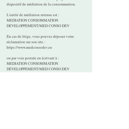
dispositif de médiation de la consommation.
L'entité de médiation retenue est :
MEDIATION CONSOMMATION
DÉVELOPPEMENT/MED CONSO DEV
En cas de litige, vous pouvez déposer votre
réclamation sur son site :
https://www.medconsodev.eu
ou par voie postale en écrivant à :
MEDIATION CONSOMMATION
DÉVELOPPEMENT/MED CONSO DEV
Centre d’Affaires Stéphanois SAS
IMMEUBLE L’HORIZON – ESPLANADE DE
FRANCE
3, RUE J. CONSTANT MILLERET – 42000
SAINT-ÉTIENNE
Conditions Générales de Vente
Mentions légales
Politique de confidentialité